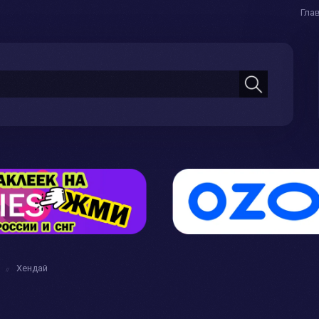
Гла
Хендай