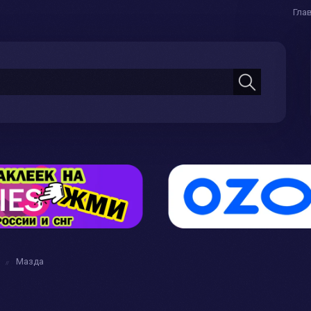
Гла
Мазда