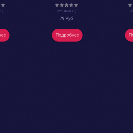
0)
Отзывов (0)
О
б
79 Руб
нее
Подробнее
П